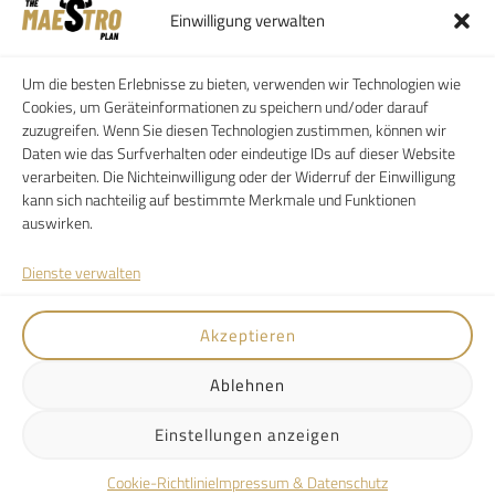
EinleitungGewichtsverlust bedeutet
Einwilligung verwalten
mehr als nur Kilos...
Um die besten Erlebnisse zu bieten, verwenden wir Technologien wie
Muskelaufbau für Anfänger:
Cookies, um Geräteinformationen zu speichern und/oder darauf
So...
zuzugreifen. Wenn Sie diesen Technologien zustimmen, können wir
Einleitung Bodybuilding ist nicht nur für...
Daten wie das Surfverhalten oder eindeutige IDs auf dieser Website
verarbeiten. Die Nichteinwilligung oder der Widerruf der Einwilligung
kann sich nachteilig auf bestimmte Merkmale und Funktionen
auswirken.
SERVICE
FOLLOW
Dienste verwalten
Kunden Log-In
FAQ
Akzeptieren
AGB
Download
Ablehnen
Einstellungen anzeigen
©
Copyright
2026, Maestro Plan
Cookie-Richtlinie
Impressum & Datenschutz
IMPRESSUM
DATENSCHUTZERKLÄRUNG