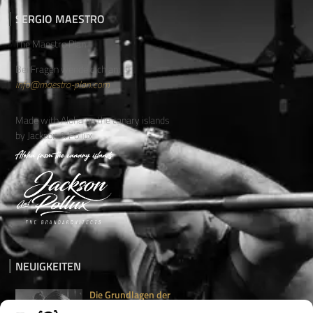
SERGIO MAESTRO
The Maestro Plan
Bei Fragen wende dich an:
info@maestro-plan.com
Made with Aloha on the canary islands
by Jackson & Pollux
NEUIGKEITEN
Die Grundlagen der
Gewichtsabnahme:...