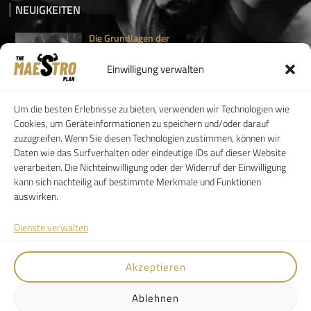
NEUIGKEITEN
Die Grundlagen der
Gewichtsabnahme:...
EinleitungGewichtsverlust bedeutet
Einwilligung verwalten
mehr als nur Kilos...
Um die besten Erlebnisse zu bieten, verwenden wir Technologien wie
Muskelaufbau für Anfänger:
Cookies, um Geräteinformationen zu speichern und/oder darauf
So...
zuzugreifen. Wenn Sie diesen Technologien zustimmen, können wir
Einleitung Bodybuilding ist nicht nur für...
Daten wie das Surfverhalten oder eindeutige IDs auf dieser Website
verarbeiten. Die Nichteinwilligung oder der Widerruf der Einwilligung
kann sich nachteilig auf bestimmte Merkmale und Funktionen
auswirken.
SERVICE
FOLLOW
Dienste verwalten
Kunden Log-In
FAQ
Akzeptieren
AGB
Download
Ablehnen