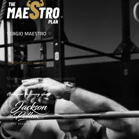
SERGIO MAESTRO
The Maestro Plan
Bei Fragen wende dich an:
info@maestro-plan.com
Made with Aloha on the canary islands
by Jackson & Pollux