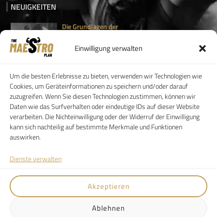
NEUIGKEITEN
Die Grundlagen der
Gewichtsabnahme:...
EinleitungGewichtsverlust bedeutet
Einwilligung verwalten
mehr als nur Kilos...
Um die besten Erlebnisse zu bieten, verwenden wir Technologien wie
Muskelaufbau für Anfänger:
Cookies, um Geräteinformationen zu speichern und/oder darauf
So...
zuzugreifen. Wenn Sie diesen Technologien zustimmen, können wir
Einleitung Bodybuilding ist nicht nur für...
Daten wie das Surfverhalten oder eindeutige IDs auf dieser Website
verarbeiten. Die Nichteinwilligung oder der Widerruf der Einwilligung
kann sich nachteilig auf bestimmte Merkmale und Funktionen
auswirken.
SERVICE
FOLLOW
Dienste verwalten
Kunden Log-In
FAQ
Akzeptieren
AGB
Download
Ablehnen