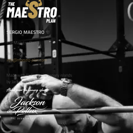
SERGIO MAESTRO
The Maestro Plan
Bei Fragen wende dich an:
info@maestro-plan.com
Made with Aloha on the canary islands
by Jackson & Pollux